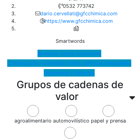
0532 773742
dario.cervellati@gfcchimica.com
https://www.gfcchimica.com
Smartwords
Barnices, tintes, colorantes
Construcción: viviendas civiles, edificios industriales
Pigmentos y barnices
Grupos de cadenas de
valor
agroalimentario
automovilístico
papel y prensa