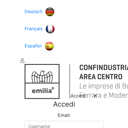
Deutsch
Français
Español
Accedi
Accedi
Email: