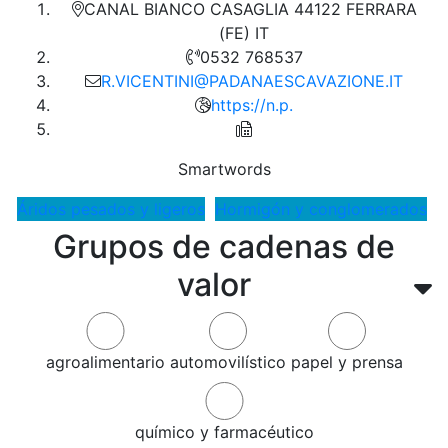
CANAL BIANCO CASAGLIA 44122 FERRARA
(FE) IT
0532 768537
R.VICENTINI@PADANAESCAVAZIONE.IT
https://n.p.
Smartwords
Áridos pesados y ligeros
Hormigón y conglomerados
Grupos de cadenas de
valor
agroalimentario
automovilístico
papel y prensa
químico y farmacéutico