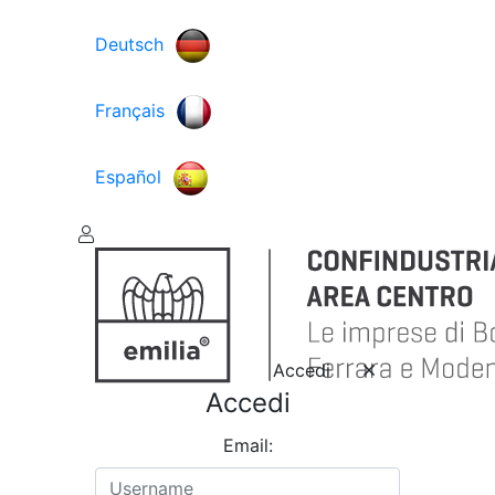
Deutsch
Français
Español
Accedi
Accedi
Email: