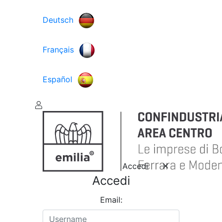
Deutsch
Français
Español
Accedi
Accedi
Email: