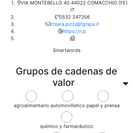
VIA MONTEBELLO 40 44022 COMACCHIO (FE)
IT
0532 247356
chiara.pizzi@fgtspa.it
https://n.p.
Smartwords
Grupos de cadenas de
valor
agroalimentario
automovilístico
papel y prensa
químico y farmacéutico