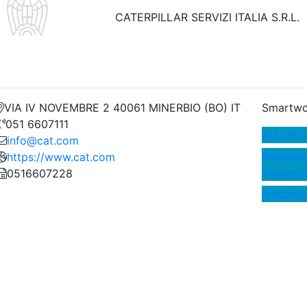
CATERPILLAR SERVIZI ITALIA S.R.L.
VIA IV NOVEMBRE 2 40061 MINERBIO (BO) IT
Smartwo
051 6607111
Automovi
info@cat.com
Maquinar
https://www.cat.com
movimien
0516607228
Máquina