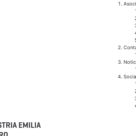
Asoc
Cont
Notic
Socia