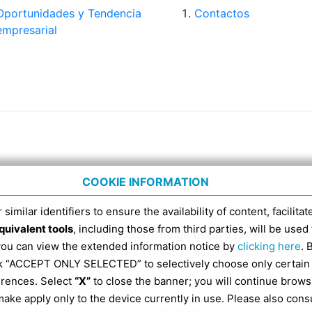
Oportunidades y Tendencia
Contactos
empresarial
COOKIE INFORMATION
 similar identifiers to ensure the availability of content, facilita
quivalent tools
, including those from third parties, will be us
Domenico 4, Tel. 051 6317111, Código fiscal 91398840370 
 you can view the extended information notice by
clicking here
. 
CÓDIGO RECEPTOR DE FACTURAS ELECTRÓNICAS ES EX
ick “ACCEPT ONLY SELECTED” to selectively choose only certain
erences. Select
“X”
to close the banner; you will continue brows
Información según la Ley 124/2017 art. 1 párrafos 125 y 12
ake apply only to the device currently in use. Please also cons