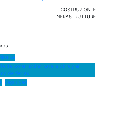
COSTRUZIONI E
INFRASTRUTTURE
rds
lística
ia de construcción para la obra y el
to de tierras
s
Seguridad