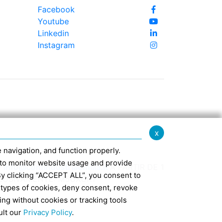
Facebook
Youtube
Linkedin
Instagram
x
te navigation, and function properly.
ed to monitor website usage and provide
-
info@confindustriaemilia.it
A PARTIR DE 1
By clicking “ACCEPT ALL”, you consent to
CLUSIVAMENTE: M5UXCR1
 types of cookies, deny consent, revoke
ing without cookies or tracking tools
7
ult our
Privacy Policy
.