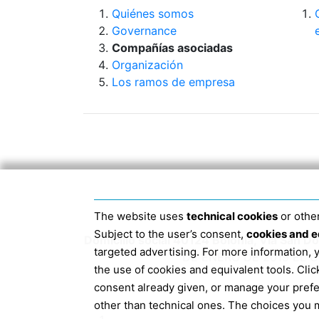
Quiénes somos
Governance
Compañías asociadas
Organización
Los ramos de empresa
The website uses
technical cookies
or other
Subject to the user’s consent,
cookies and e
Domicilio social 40124 Bolonia, Via San 
targeted advertising. For more information,
DE ENERO DE 2019 EL 
the use of cookies and equivalent tools. Cl
consent already given, or manage your pref
other than technical ones. The choices you m