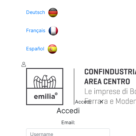
Deutsch
Français
Español
Accedi
Accedi
Email: