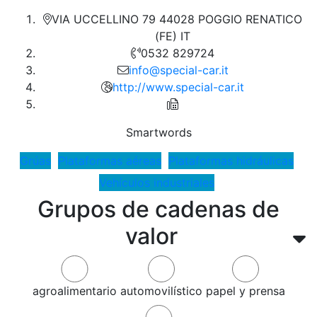
VIA UCCELLINO 79 44028 POGGIO RENATICO
(FE) IT
0532 829724
info@special-car.it
http://www.special-car.it
Smartwords
Grúas
Plataformas aéreas
Plataformas hidráulicas
Vehículos industriales
Grupos de cadenas de
valor
agroalimentario
automovilístico
papel y prensa