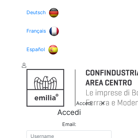
Deutsch
Français
Español
Accedi
Accedi
Email: