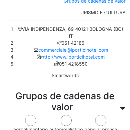
Grupos de cadenas de valor
TURISMO E CULTURA
VIA INDIPENDENZA, 69 40121 BOLOGNA (BO)
IT
051 42185
commerciale@iporticihotel.com
http://www.iporticihotel.com
051 4218550
Smartwords
Grupos de cadenas de
valor
agroalimentario
automovilístico
papel y prensa