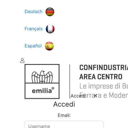
Deutsch
Français
Español
Accedi
Accedi
Email: