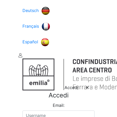
Deutsch
Français
Español
Accedi
Accedi
Email: