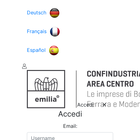
Deutsch
Français
Español
Accedi
Accedi
Email: