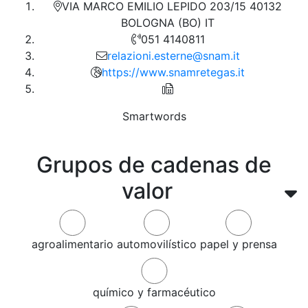
VIA MARCO EMILIO LEPIDO 203/15 40132
BOLOGNA (BO) IT
051 4140811
relazioni.esterne@snam.it
https://www.snamretegas.it
Smartwords
Grupos de cadenas de
valor
agroalimentario
automovilístico
papel y prensa
químico y farmacéutico