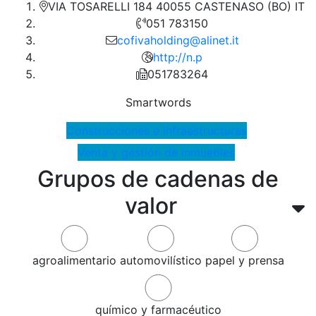
VIA TOSARELLI 184 40055 CASTENASO (BO) IT
051 783150
cofivaholding@alinet.it
http://n.p
051783264
Smartwords
Construcciones e infraestructuras
Venta y gestión de inmuebles
Grupos de cadenas de
valor
agroalimentario
automovilístico
papel y prensa
químico y farmacéutico