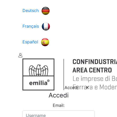
Deutsch
Français
Español
Accedi
Accedi
Email: