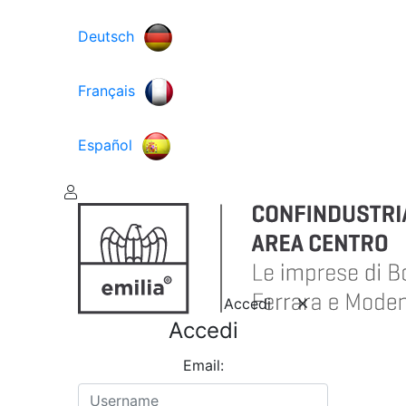
Deutsch
Français
Español
Accedi
Accedi
Email: