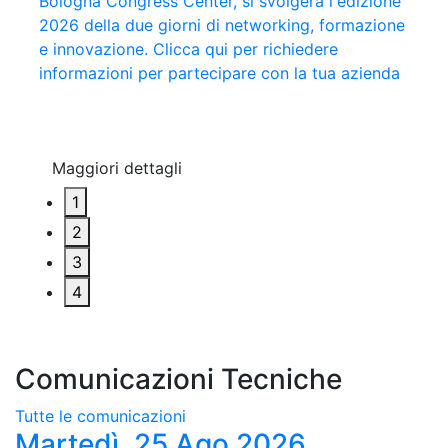
Bologna Congress Center, si svolgerà l'edizione
Mastrobuoni e Nello Trocchia si contenderanno
Privata e la presentazione dei finalisti del 62°
collaborazione con il Resto del Carlino, giunto
2026 della due giorni di networking, formazione
l'Aquila d'Oro 2026. A Monica Maggioni il 42°
Premio Estense
quest'anno alla 15^ edizione. Clicca qui per
e innovazione. Clicca qui per richiedere
“Riconoscimento Gianni Granzotto”
leggere tutte le interviste del 2026
informazioni per partecipare con la tua azienda
Maggiori dettagli
Maggiori dettagli
Maggiori dettagli
Maggiori dettagli
1
2
3
4
Comunicazioni Tecniche
Tutte le comunicazioni
Martedì, 25 Ago 2026