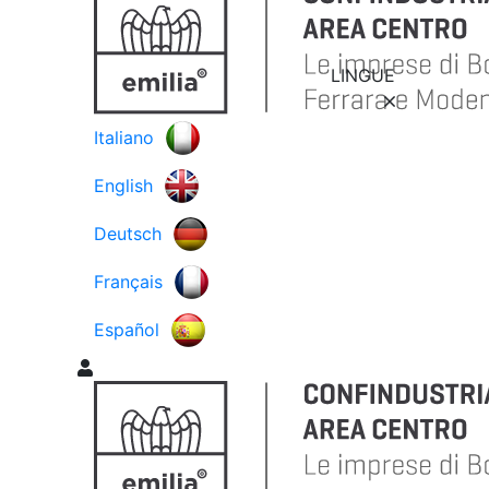
LINGUE
Italiano
English
Deutsch
Français
Español