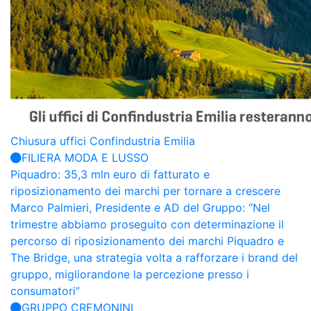
Chiusura uffici Confindustria Emilia
FILIERA MODA E LUSSO
Piquadro: 35,3 mln euro di fatturato e
riposizionamento dei marchi per tornare a crescere
Marco Palmieri, Presidente e AD del Gruppo: “Nel
trimestre abbiamo proseguito con determinazione il
percorso di riposizionamento dei marchi Piquadro e
The Bridge, una strategia volta a rafforzare i brand del
gruppo, migliorandone la percezione presso i
consumatori”
GRUPPO CREMONINI