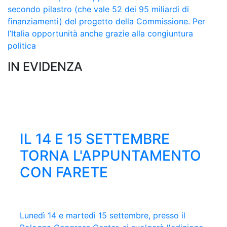
secondo pilastro (che vale 52 dei 95 miliardi di
finanziamenti) del progetto della Commissione. Per
l’Italia opportunità anche grazie alla congiuntura
politica
IN EVIDENZA
ONLINE IL NUMERO
IL 14 E 15 SETTEMBRE
62° PREMIO ESTENSE,
LEGGI LE STORIE DEL
DI GIUGNO DI FARE
TORNA L'APPUNTAMENTO
SELEZIONATA LA
PREMIO MASCAGNI 2026
CON FARETE
QUARTINA FINALISTA
Clicca qui per sfogliare e scaricare l'ultimo
È ripartito martedì 17 febbraio il viaggio tra le
numero della rivista trimestrale di Confindustria
imprese dei nostri territori che partecipano al
Lunedì 14 e martedì 15 settembre, presso il
Virman Cusenza, Gianluca Di Feo, Tonia
Emilia con gli approfondimenti sull'Assemblea
Premio, promosso da Confindustria Emilia, in