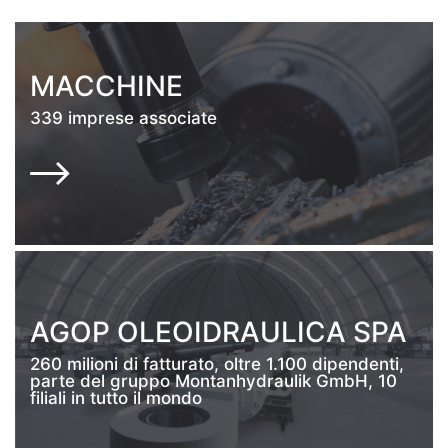
ACCHINE
PAC
 imprese associate
118 azi
FRAN
GOP OLEOIDRAULICA SPA
1947 an
milioni di fatturato, oltre 1.100 dipendenti,
Emilia-
te del gruppo Montanhydraulik GmbH, 10
Veneto,
ali in tutto il mondo
per uso