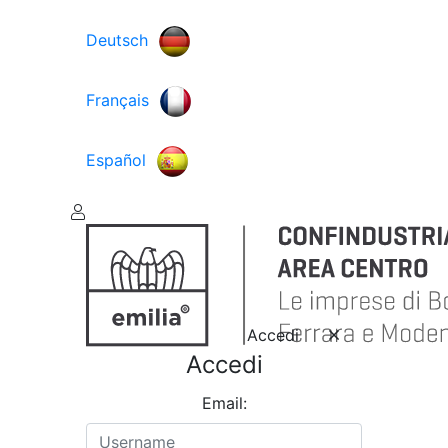
Deutsch
Français
Español
Accedi
Accedi
Email: