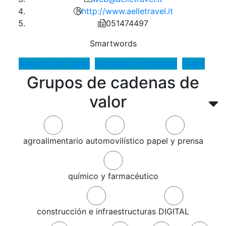
http://www.aelletravel.it
051474497
Smartwords
Agencias de viajes
Bienestar empresarial
Viajes
Grupos de cadenas de
valor
agroalimentario
automovilístico
papel y prensa
químico y farmacéutico
construcción e infraestructuras
DIGITAL