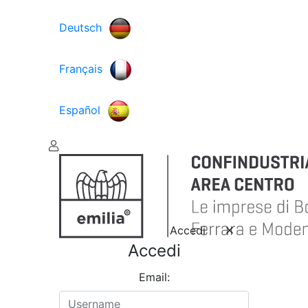
Deutsch
Français
Español
Accedi
Accedi
Email: