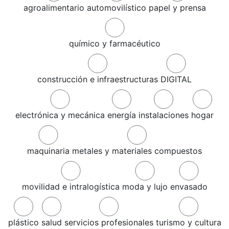
agroalimentario
automovilístico
papel y prensa
químico y farmacéutico
construcción e infraestructuras
DIGITAL
electrónica y mecánica
energía
instalaciones
hogar
maquinaria
metales y materiales compuestos
movilidad e intralogística
moda y lujo
envasado
plástico
salud
servicios profesionales
turismo y cultura