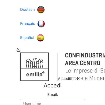
Deutsch
Français
Español
Accedi
Accedi
Email: