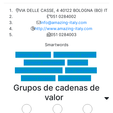
VIA DELLE CASSE, 4 40122 BOLOGNA (BO) IT
051 0284002
info@amazing-italy.com
http://www.amazing-italy.com
051 0284003
Smartwords
Agencias de viajes
Alojamiento y acogida
Bienestar empresarial
Congresos
Organización de eventos
Tour operadores
Turismo receptivo
Turismo y cultura
Grupos de cadenas de
valor