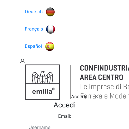
Deutsch
Français
Español
Accedi
Accedi
Email: