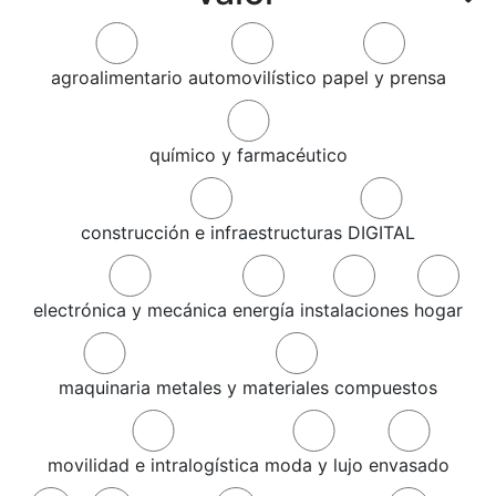
agroalimentario
automovilístico
papel y prensa
químico y farmacéutico
construcción e infraestructuras
DIGITAL
electrónica y mecánica
energía
instalaciones
hogar
maquinaria
metales y materiales compuestos
movilidad e intralogística
moda y lujo
envasado