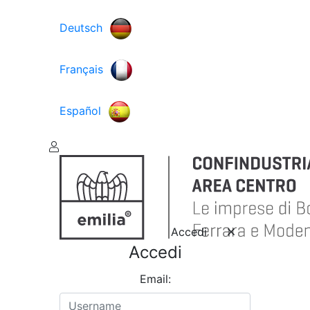
Deutsch
Français
Español
Accedi
Accedi
Email: