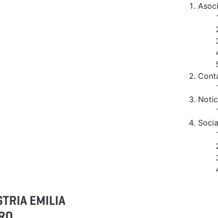
Asoc
Cont
Notic
Socia