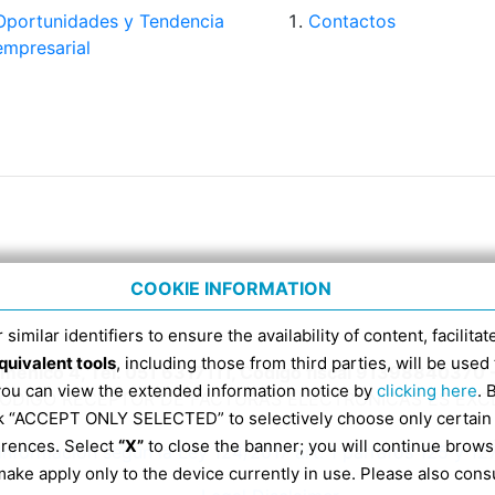
Oportunidades y Tendencia
Contactos
empresarial
COOKIE INFORMATION
 similar identifiers to ensure the availability of content, facilita
quivalent tools
, including those from third parties, will be us
Domenico 4, Tel. 051 6317111, Código fiscal 91398840370 
 you can view the extended information notice by
clicking here
. 
CÓDIGO RECEPTOR DE FACTURAS ELECTRÓNICAS ES EX
ick “ACCEPT ONLY SELECTED” to selectively choose only certain
erences. Select
“X”
to close the banner; you will continue brows
Información según la Ley 124/2017 art. 1 párrafos 125 y 12
ake apply only to the device currently in use. Please also cons