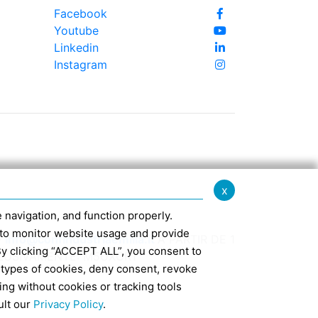
Facebook
Youtube
Linkedin
Instagram
x
te navigation, and function properly.
ed to monitor website usage and provide
-
info@confindustriaemilia.it
A PARTIR DE 1
By clicking “ACCEPT ALL”, you consent to
CLUSIVAMENTE: M5UXCR1
 types of cookies, deny consent, revoke
ing without cookies or tracking tools
7
ult our
Privacy Policy
.