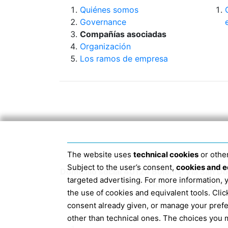
Quiénes somos
Governance
Compañías asociadas
Organización
Los ramos de empresa
The website uses
technical cookies
or other
Subject to the user’s consent,
cookies and e
Domicilio social 40124 Bolonia, Via San 
targeted advertising. For more information,
DE ENERO DE 2019 EL 
the use of cookies and equivalent tools. Cl
consent already given, or manage your pref
other than technical ones. The choices you m