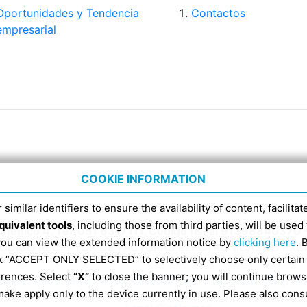
Oportunidades y Tendencia
Contactos
empresarial
COOKIE INFORMATION
 similar identifiers to ensure the availability of content, facilita
quivalent tools
, including those from third parties, will be us
Domenico 4, Tel. 051 6317111, Código fiscal 91398840370 
 you can view the extended information notice by
clicking here
. 
CÓDIGO RECEPTOR DE FACTURAS ELECTRÓNICAS ES EX
ick “ACCEPT ONLY SELECTED” to selectively choose only certain
erences. Select
“X”
to close the banner; you will continue brows
Información según la Ley 124/2017 art. 1 párrafos 125 y 12
ake apply only to the device currently in use. Please also cons