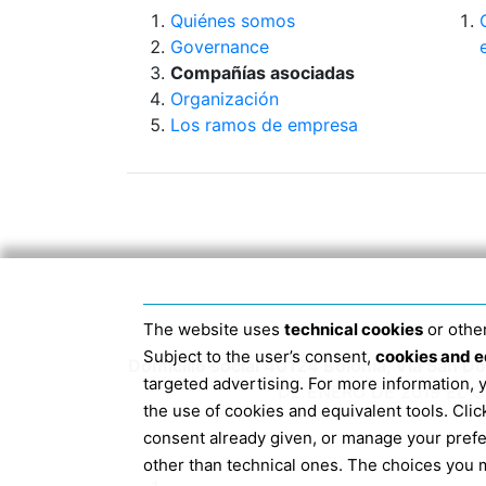
Quiénes somos
Governance
Compañías asociadas
Organización
Los ramos de empresa
The website uses
technical cookies
or other
Subject to the user’s consent,
cookies and e
Domicilio social 40124 Bolonia, Via San 
targeted advertising. For more information,
DE ENERO DE 2019 EL 
the use of cookies and equivalent tools. Cl
consent already given, or manage your pref
other than technical ones. The choices you m