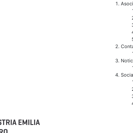
Asoc
Cont
Notic
Socia