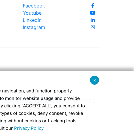
Facebook
Youtube
Linkedin
Instagram
x
te navigation, and function properly.
ed to monitor website usage and provide
-
info@confindustriaemilia.it
A PARTIR DE 1
By clicking “ACCEPT ALL”, you consent to
CLUSIVAMENTE: M5UXCR1
 types of cookies, deny consent, revoke
ing without cookies or tracking tools
7
ult our
Privacy Policy
.