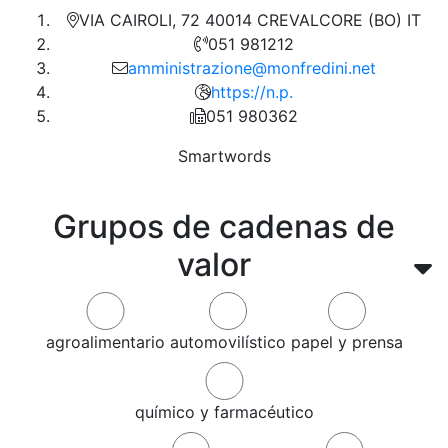
VIA CAIROLI, 72 40014 CREVALCORE (BO) IT
051 981212
amministrazione@monfredini.net
https://n.p.
051 980362
Smartwords
Grupos de cadenas de
valor
agroalimentario
automovilístico
papel y prensa
químico y farmacéutico