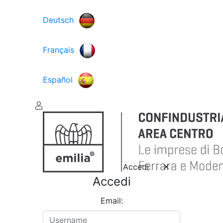
Deutsch
Français
Español
Accedi
Accedi
Email: