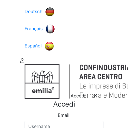
Deutsch
Français
Español
Accedi
Accedi
Email: