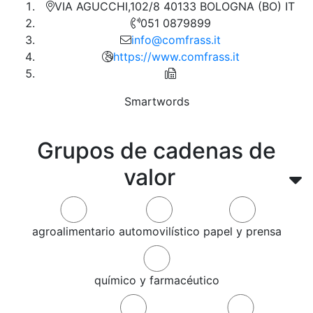
VIA AGUCCHI,102/8 40133 BOLOGNA (BO) IT
051 0879899
info@comfrass.it
https://www.comfrass.it
Smartwords
Grupos de cadenas de
valor
agroalimentario
automovilístico
papel y prensa
químico y farmacéutico