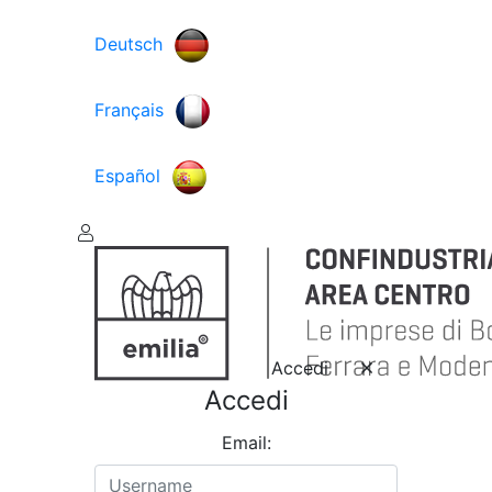
Deutsch
Français
Español
Accedi
Accedi
Email: