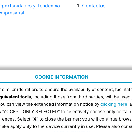
Oportunidades y Tendencia
Contactos
empresarial
COOKIE INFORMATION
 similar identifiers to ensure the availability of content, facilita
quivalent tools
, including those from third parties, will be us
Domenico 4, Tel. 051 6317111, Código fiscal 91398840370 
 you can view the extended information notice by
clicking here
. 
CÓDIGO RECEPTOR DE FACTURAS ELECTRÓNICAS ES EX
ick “ACCEPT ONLY SELECTED” to selectively choose only certain
erences. Select
“X”
to close the banner; you will continue brows
Información según la Ley 124/2017 art. 1 párrafos 125 y 12
ake apply only to the device currently in use. Please also cons