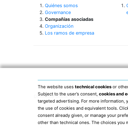
Quiénes somos
Governance
Compañías asociadas
Organización
Los ramos de empresa
The website uses
technical cookies
or other
Subject to the user’s consent,
cookies and e
Domicilio social 40124 Bolonia, Via San 
targeted advertising. For more information,
DE ENERO DE 2019 EL 
the use of cookies and equivalent tools. Cl
consent already given, or manage your pref
other than technical ones. The choices you m