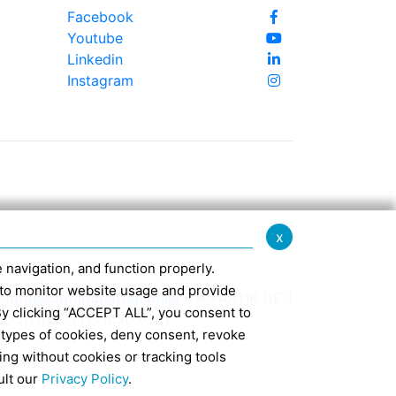
Facebook
Youtube
Linkedin
Instagram
x
te navigation, and function properly.
ed to monitor website usage and provide
-
info@confindustriaemilia.it
A PARTIR DE 1
By clicking “ACCEPT ALL”, you consent to
CLUSIVAMENTE: M5UXCR1
 types of cookies, deny consent, revoke
ing without cookies or tracking tools
7
ult our
Privacy Policy
.