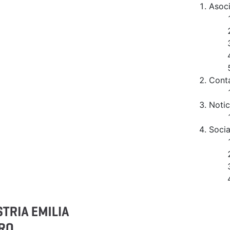
Asoc
Cont
Notic
Socia