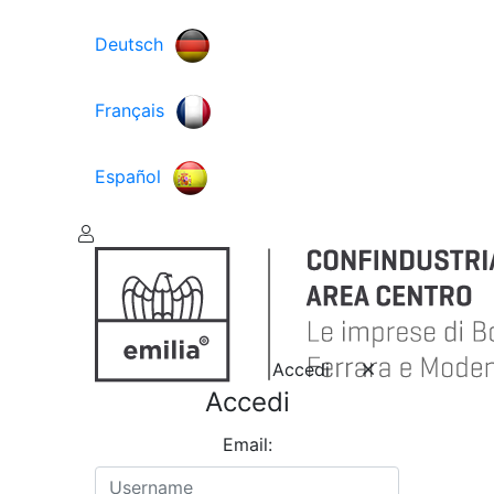
Deutsch
Français
Español
Accedi
Accedi
Email: