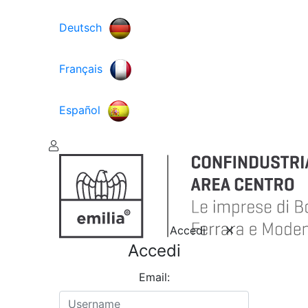
Deutsch
Français
Español
Accedi
Accedi
Email: