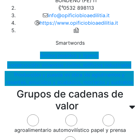
BONDENO (FE) IT
0532 898113
info@opificiobioaedilitia.it
https://www.opificiobioaedilitia.it
Smartwords
Áridos pesados y ligeros
Construcción: viviendas civiles, edificios industriales
Producción y puesta en obra de aglutinantes y
rasantes, enlucidos y acabados, morteros y sustratos
Grupos de cadenas de
valor
agroalimentario
automovilístico
papel y prensa