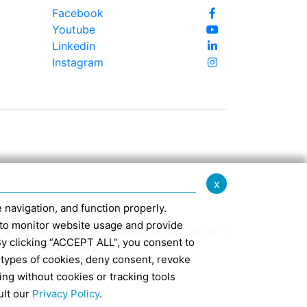
Facebook
Youtube
Linkedin
Instagram
x
te navigation, and function properly.
ed to monitor website usage and provide
-
info@confindustriaemilia.it
A PARTIR DE 1
By clicking “ACCEPT ALL”, you consent to
CLUSIVAMENTE: M5UXCR1
 types of cookies, deny consent, revoke
ing without cookies or tracking tools
7
ult our
Privacy Policy
.