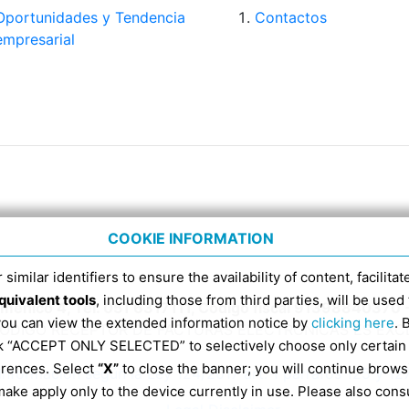
Oportunidades y Tendencia
Contactos
empresarial
COOKIE INFORMATION
 similar identifiers to ensure the availability of content, facilita
quivalent tools
, including those from third parties, will be us
Domenico 4, Tel. 051 6317111, Código fiscal 91398840370 
 you can view the extended information notice by
clicking here
. 
CÓDIGO RECEPTOR DE FACTURAS ELECTRÓNICAS ES EX
ick “ACCEPT ONLY SELECTED” to selectively choose only certain
erences. Select
“X”
to close the banner; you will continue brows
Información según la Ley 124/2017 art. 1 párrafos 125 y 12
ake apply only to the device currently in use. Please also cons