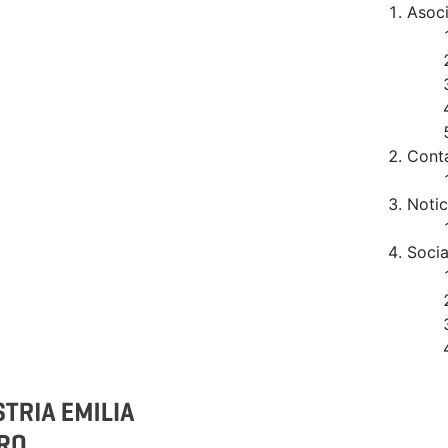
Asoc
Cont
Notic
Socia