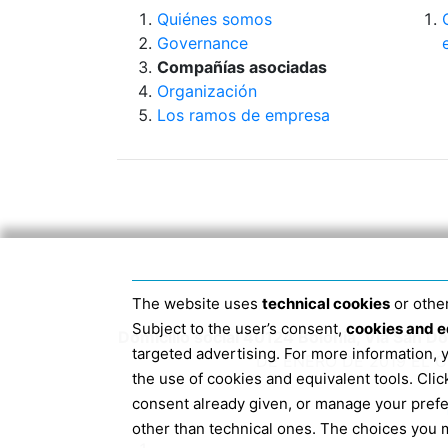
Quiénes somos
Governance
Compañías asociadas
Organización
Los ramos de empresa
The website uses
technical cookies
or other
Subject to the user’s consent,
cookies and e
Domicilio social 40124 Bolonia, Via San 
targeted advertising. For more information,
DE ENERO DE 2019 EL 
the use of cookies and equivalent tools. Cl
consent already given, or manage your pref
other than technical ones. The choices you m