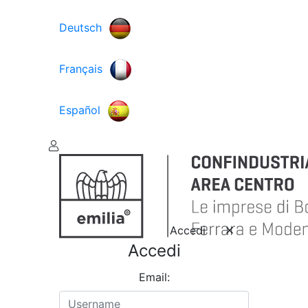
Deutsch
Français
Español
Accedi
Accedi
Email: