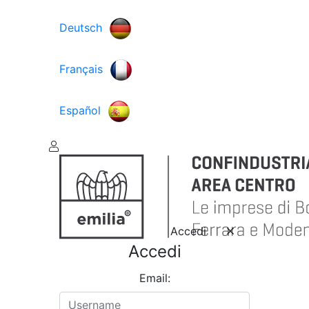
Deutsch
Français
Español
Accedi
Accedi
Email: