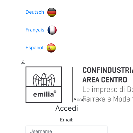
Deutsch
Français
Español
Accedi
Accedi
Email: