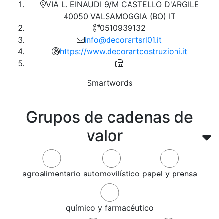
VIA L. EINAUDI 9/M CASTELLO D'ARGILE
40050 VALSAMOGGIA (BO) IT
0510939132
info@decorartsrl01.it
https://www.decorartcostruzioni.it
Smartwords
Grupos de cadenas de
valor
agroalimentario
automovilístico
papel y prensa
químico y farmacéutico