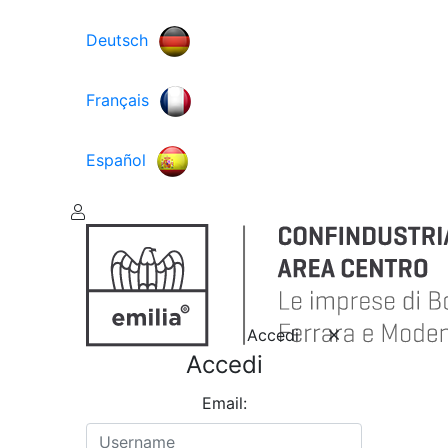
Deutsch
Français
Español
Accedi
Accedi
Email: