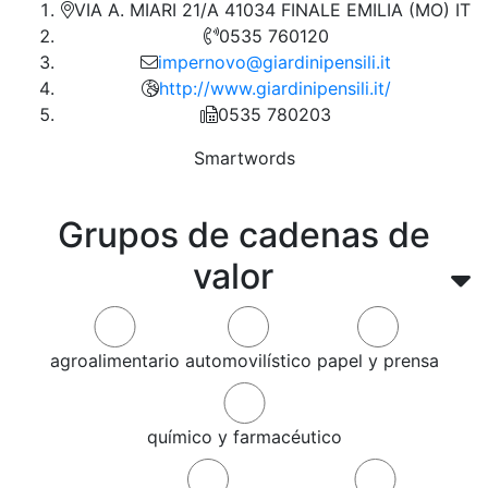
VIA A. MIARI 21/A 41034 FINALE EMILIA (MO) IT
0535 760120
impernovo@giardinipensili.it
http://www.giardinipensili.it/
0535 780203
Smartwords
Grupos de cadenas de
valor
agroalimentario
automovilístico
papel y prensa
químico y farmacéutico