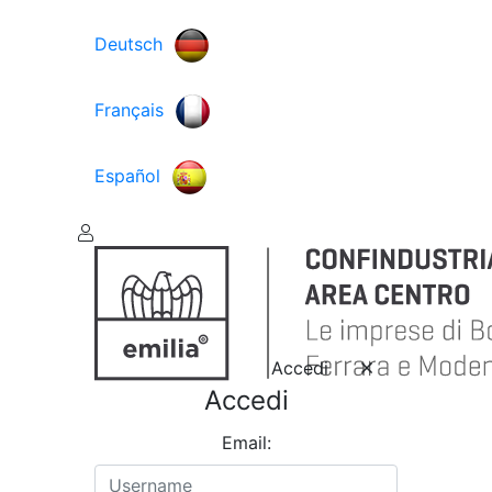
Deutsch
Français
Español
Accedi
Accedi
Email: