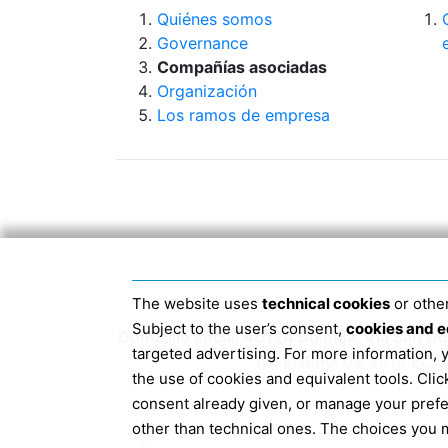
Quiénes somos
Governance
Compañías asociadas
Organización
Los ramos de empresa
The website uses
technical cookies
or other
Subject to the user’s consent,
cookies and e
Domicilio social 40124 Bolonia, Via San 
targeted advertising. For more information,
DE ENERO DE 2019 EL 
the use of cookies and equivalent tools. Cl
consent already given, or manage your pref
other than technical ones. The choices you m