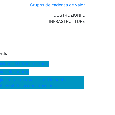
Grupos de cadenas de valor
COSTRUZIONI E
INFRASTRUTTURE
rds
ciones e infraestructuras
mas elevadoras
ías para la reducción del impacto
iental de las construcciones