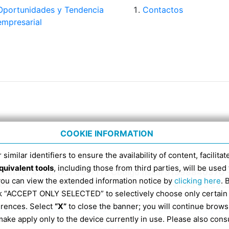
Oportunidades y Tendencia
Contactos
empresarial
COOKIE INFORMATION
 similar identifiers to ensure the availability of content, facilita
quivalent tools
, including those from third parties, will be us
Domenico 4, Tel. 051 6317111, Código fiscal 91398840370 
 you can view the extended information notice by
clicking here
. 
CÓDIGO RECEPTOR DE FACTURAS ELECTRÓNICAS ES EX
ick “ACCEPT ONLY SELECTED” to selectively choose only certain
erences. Select
“X”
to close the banner; you will continue brows
Información según la Ley 124/2017 art. 1 párrafos 125 y 12
ake apply only to the device currently in use. Please also cons