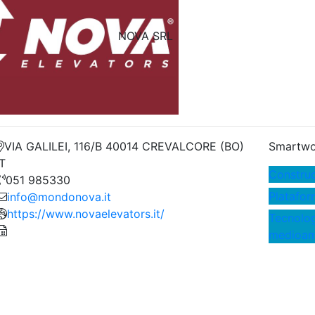
NOVA SRL
VIA GALILEI, 116/B 40014 CREVALCORE (BO)
Smartwo
IT
Construc
051 985330
Platafor
info@mondonova.it
https://www.novaelevators.it/
Tecnolog
medioamb