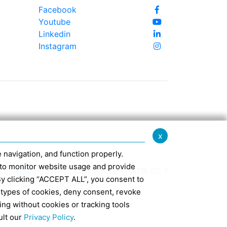
Facebook
Youtube
Linkedin
Instagram
x
te navigation, and function properly.
ed to monitor website usage and provide
-
info@confindustriaemilia.it
A PARTIR DE 1
By clicking “ACCEPT ALL”, you consent to
CLUSIVAMENTE: M5UXCR1
 types of cookies, deny consent, revoke
ing without cookies or tracking tools
7
ult our
Privacy Policy
.