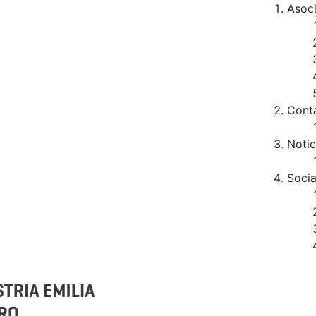
Asoc
Cont
Notic
Socia