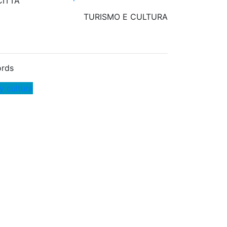
ITTA'
TURISMO E CULTURA
rds
y cultura