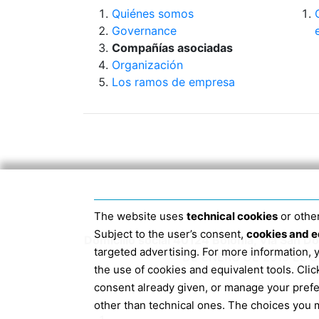
Quiénes somos
Governance
Compañías asociadas
Organización
Los ramos de empresa
The website uses
technical cookies
or other
Subject to the user’s consent,
cookies and e
Domicilio social 40124 Bolonia, Via San 
targeted advertising. For more information,
DE ENERO DE 2019 EL 
the use of cookies and equivalent tools. Cl
consent already given, or manage your pref
other than technical ones. The choices you m