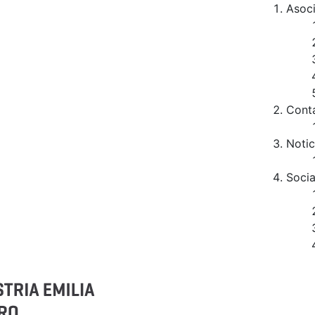
Asoc
Cont
Notic
Socia