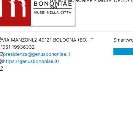
GENUS BONONIAE - MUSEI DELLA C
SRL
VIA MANZONI,2 40121 BOLOGNA (BO) IT
Smartwo
051 19936332
Turismo 
presidenza@genusbononiae.it
https://genusbononiae.it/