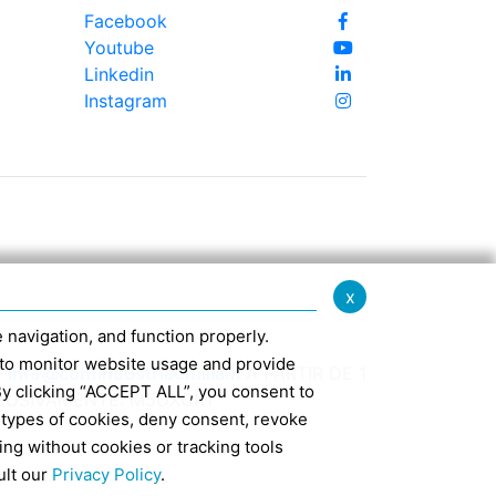
Facebook
Youtube
Linkedin
Instagram
x
te navigation, and function properly.
ed to monitor website usage and provide
-
info@confindustriaemilia.it
A PARTIR DE 1
By clicking “ACCEPT ALL”, you consent to
CLUSIVAMENTE: M5UXCR1
 types of cookies, deny consent, revoke
ing without cookies or tracking tools
7
ult our
Privacy Policy
.