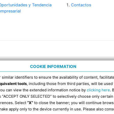
Oportunidades y Tendencia
Contactos
empresarial
COOKIE INFORMATION
 similar identifiers to ensure the availability of content, facilita
quivalent tools
, including those from third parties, will be us
Domenico 4, Tel. 051 6317111, Código fiscal 91398840370 
 you can view the extended information notice by
clicking here
. 
CÓDIGO RECEPTOR DE FACTURAS ELECTRÓNICAS ES EX
ick “ACCEPT ONLY SELECTED” to selectively choose only certain
erences. Select
“X”
to close the banner; you will continue brows
Información según la Ley 124/2017 art. 1 párrafos 125 y 12
ake apply only to the device currently in use. Please also cons