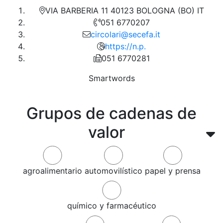
VIA BARBERIA 11 40123 BOLOGNA (BO) IT
051 6770207
circolari@secefa.it
https://n.p.
051 6770281
Smartwords
Grupos de cadenas de
valor
agroalimentario
automovilístico
papel y prensa
químico y farmacéutico