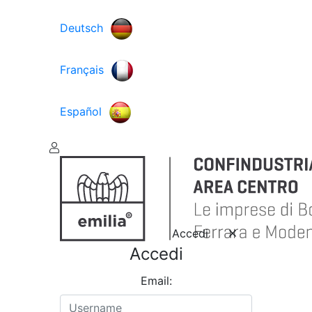
Deutsch
Français
Español
Accedi
Accedi
Email: