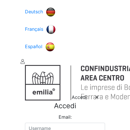
Deutsch
Français
Español
Accedi
Accedi
Email: