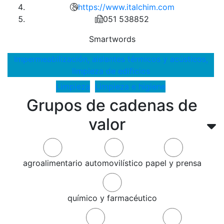
https://www.italchim.com
051 538852
Smartwords
Impermeabilización, aislantes térmicos y acústicos,
limpieza de edificios
Limpieza
Limpieza e higiene
Grupos de cadenas de
valor
agroalimentario
automovilístico
papel y prensa
químico y farmacéutico