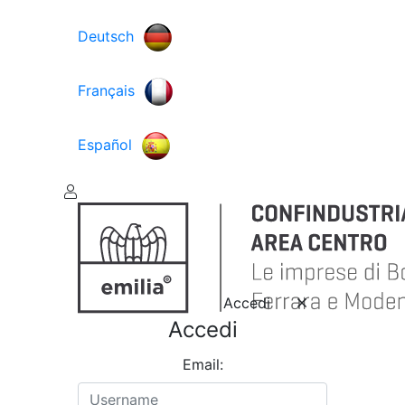
Deutsch
Français
Español
Accedi
Accedi
Email: