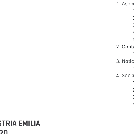
Asoc
Cont
Notic
Socia