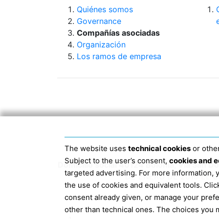
Quiénes somos
Governance
Compañías asociadas
Organización
Los ramos de empresa
The website uses
technical cookies
or other
Subject to the user’s consent,
cookies and e
Domicilio social 40124 Bolonia, Via San 
targeted advertising. For more information,
DE ENERO DE 2019 EL 
the use of cookies and equivalent tools. Cl
consent already given, or manage your pref
other than technical ones. The choices you m