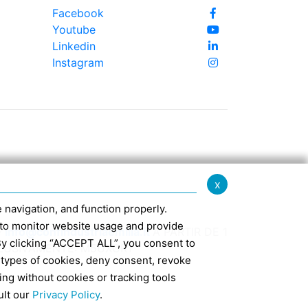
Facebook
Youtube
Linkedin
Instagram
x
te navigation, and function properly.
ed to monitor website usage and provide
-
info@confindustriaemilia.it
A PARTIR DE 1
By clicking “ACCEPT ALL”, you consent to
CLUSIVAMENTE: M5UXCR1
 types of cookies, deny consent, revoke
ing without cookies or tracking tools
7
ult our
Privacy Policy
.