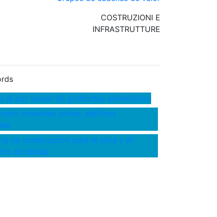
COSTRUZIONI E
INFRASTRUTTURE
rds
 al por mayor de productos alimenticios
ión: viviendas civiles, edificios
les
ia de construcción para la obra y el
to de tierras