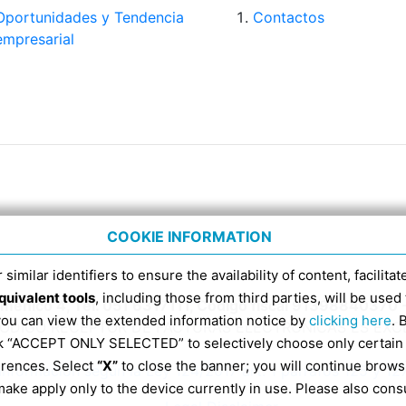
Oportunidades y Tendencia
Contactos
empresarial
COOKIE INFORMATION
 similar identifiers to ensure the availability of content, facilita
quivalent tools
, including those from third parties, will be us
Domenico 4, Tel. 051 6317111, Código fiscal 91398840370 
 you can view the extended information notice by
clicking here
. 
CÓDIGO RECEPTOR DE FACTURAS ELECTRÓNICAS ES EX
ick “ACCEPT ONLY SELECTED” to selectively choose only certain
erences. Select
“X”
to close the banner; you will continue brows
Información según la Ley 124/2017 art. 1 párrafos 125 y 12
ake apply only to the device currently in use. Please also cons