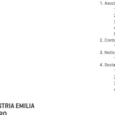
Asoc
Cont
Notic
Socia