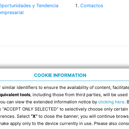
Oportunidades y Tendencia
Contactos
empresarial
COOKIE INFORMATION
 similar identifiers to ensure the availability of content, facilita
quivalent tools
, including those from third parties, will be us
Domenico 4, Tel. 051 6317111, Código fiscal 91398840370 
 you can view the extended information notice by
clicking here
. 
CÓDIGO RECEPTOR DE FACTURAS ELECTRÓNICAS ES EX
ick “ACCEPT ONLY SELECTED” to selectively choose only certain
erences. Select
“X”
to close the banner; you will continue brows
Información según la Ley 124/2017 art. 1 párrafos 125 y 12
ake apply only to the device currently in use. Please also cons