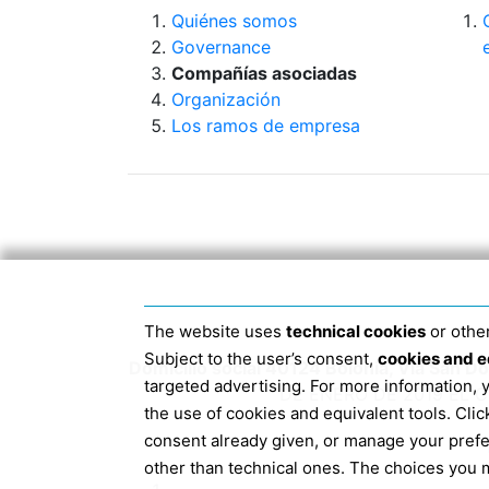
Quiénes somos
Governance
Compañías asociadas
Organización
Los ramos de empresa
The website uses
technical cookies
or other
Subject to the user’s consent,
cookies and e
Domicilio social 40124 Bolonia, Via San 
targeted advertising. For more information,
DE ENERO DE 2019 EL 
the use of cookies and equivalent tools. Cl
consent already given, or manage your pref
other than technical ones. The choices you m