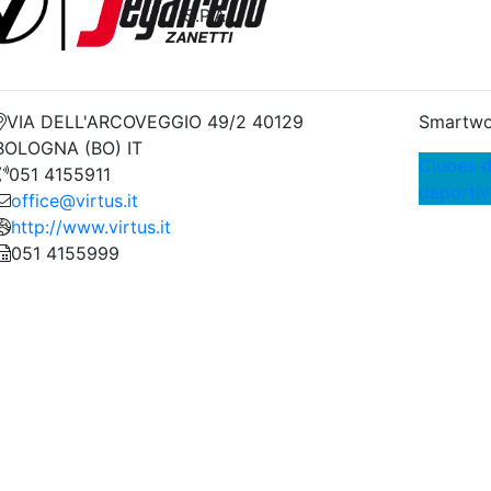
S.P.A.
VIA DELL'ARCOVEGGIO 49/2 40129
Smartwo
BOLOGNA (BO) IT
Clubes d
051 4155911
deportiv
office@virtus.it
http://www.virtus.it
051 4155999