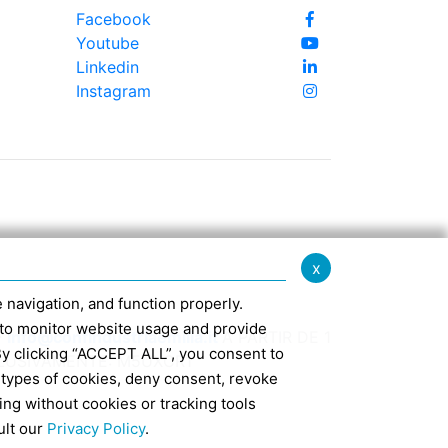
Facebook
Youtube
Linkedin
Instagram
x
te navigation, and function properly.
ed to monitor website usage and provide
-
info@confindustriaemilia.it
A PARTIR DE 1
By clicking “ACCEPT ALL”, you consent to
CLUSIVAMENTE: M5UXCR1
 types of cookies, deny consent, revoke
ing without cookies or tracking tools
7
ult our
Privacy Policy
.