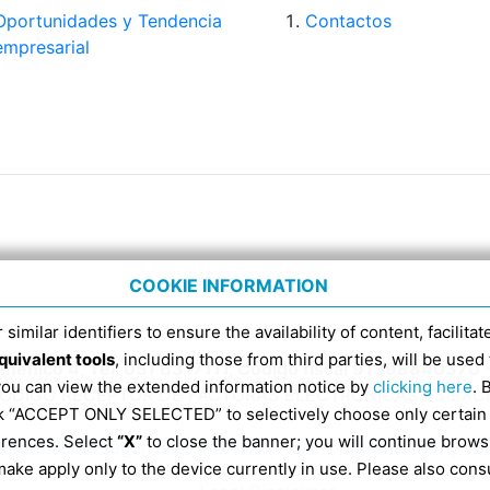
Oportunidades y Tendencia
Contactos
empresarial
COOKIE INFORMATION
 similar identifiers to ensure the availability of content, facilita
quivalent tools
, including those from third parties, will be us
Domenico 4, Tel. 051 6317111, Código fiscal 91398840370 
 you can view the extended information notice by
clicking here
. 
CÓDIGO RECEPTOR DE FACTURAS ELECTRÓNICAS ES EX
ick “ACCEPT ONLY SELECTED” to selectively choose only certain
erences. Select
“X”
to close the banner; you will continue brows
Información según la Ley 124/2017 art. 1 párrafos 125 y 12
ake apply only to the device currently in use. Please also cons