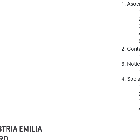
Asoc
Cont
Notic
Socia