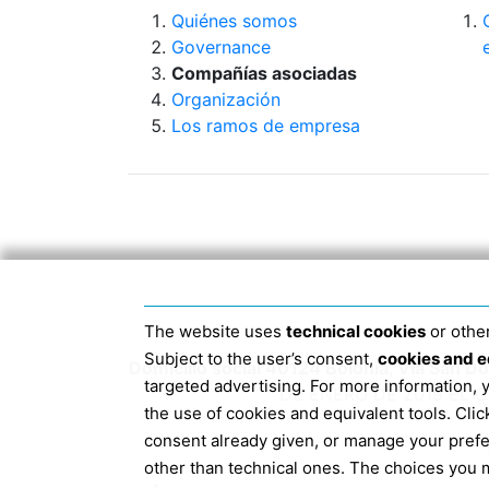
Quiénes somos
Governance
Compañías asociadas
Organización
Los ramos de empresa
The website uses
technical cookies
or other
Subject to the user’s consent,
cookies and e
Domicilio social 40124 Bolonia, Via San 
targeted advertising. For more information,
DE ENERO DE 2019 EL 
the use of cookies and equivalent tools. Cl
consent already given, or manage your pref
other than technical ones. The choices you m