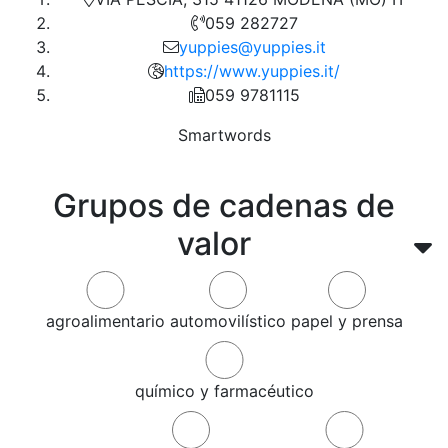
059 282727
yuppies@yuppies.it
https://www.yuppies.it/
059 9781115
Smartwords
Grupos de cadenas de
valor
agroalimentario
automovilístico
papel y prensa
químico y farmacéutico