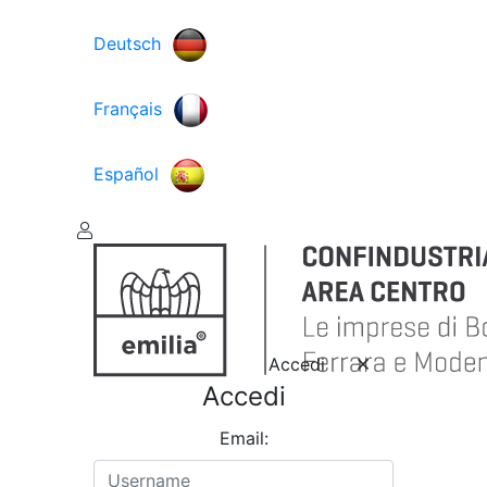
Deutsch
Français
Español
Accedi
Accedi
Email: