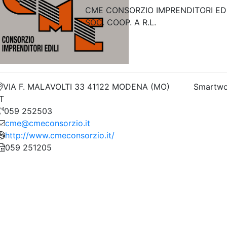
CME CONSORZIO IMPRENDITORI EDI
SOC. COOP. A R.L.
VIA F. MALAVOLTI 33 41122 MODENA (MO)
Smartwo
IT
059 252503
cme@cmeconsorzio.it
http://www.cmeconsorzio.it/
059 251205