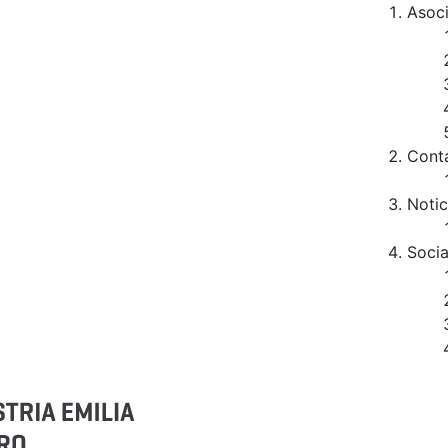
Asoc
Cont
Notic
Socia