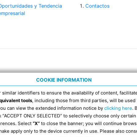
Oportunidades y Tendencia
Contactos
empresarial
COOKIE INFORMATION
 similar identifiers to ensure the availability of content, facilita
quivalent tools
, including those from third parties, will be us
Domenico 4, Tel. 051 6317111, Código fiscal 91398840370 
 you can view the extended information notice by
clicking here
. 
CÓDIGO RECEPTOR DE FACTURAS ELECTRÓNICAS ES EX
ick “ACCEPT ONLY SELECTED” to selectively choose only certain
erences. Select
“X”
to close the banner; you will continue brows
Información según la Ley 124/2017 art. 1 párrafos 125 y 12
ake apply only to the device currently in use. Please also cons