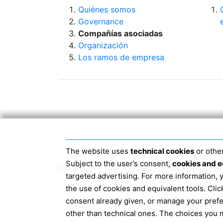
Quiénes somos
Governance
Compañías asociadas
Organización
Los ramos de empresa
The website uses
technical cookies
or other
Subject to the user’s consent,
cookies and e
Domicilio social 40124 Bolonia, Via San 
targeted advertising. For more information,
DE ENERO DE 2019 EL 
the use of cookies and equivalent tools. Cl
consent already given, or manage your pref
other than technical ones. The choices you m