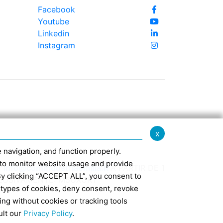
Facebook
Youtube
Linkedin
Instagram
x
te navigation, and function properly.
ed to monitor website usage and provide
-
info@confindustriaemilia.it
A PARTIR DE 1
By clicking “ACCEPT ALL”, you consent to
CLUSIVAMENTE: M5UXCR1
 types of cookies, deny consent, revoke
ing without cookies or tracking tools
7
ult our
Privacy Policy
.