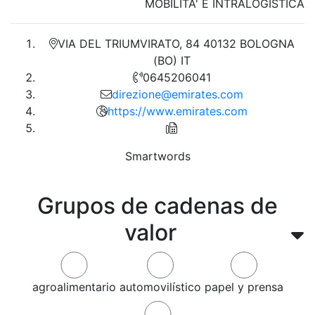
MOBILITA' E INTRALOGISTICA
VIA DEL TRIUMVIRATO, 84 40132 BOLOGNA
(BO) IT
0645206041
direzione@emirates.com
https://www.emirates.com
Smartwords
Grupos de cadenas de
valor
agroalimentario
automovilístico
papel y prensa