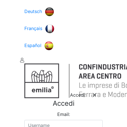
Deutsch
Français
Español
Accedi
Accedi
Email: