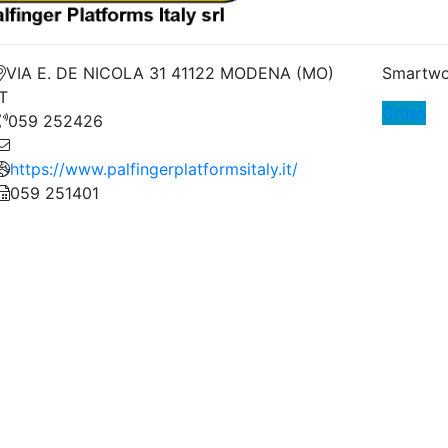
VIA E. DE NICOLA 31 41122 MODENA (MO)
Smartwo
IT
Grúas
059 252426
https://www.palfingerplatformsitaly.it/
059 251401