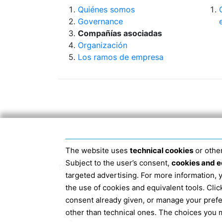
Quiénes somos
Governance
Compañías asociadas
Organización
Los ramos de empresa
The website uses
technical cookies
or other
Subject to the user’s consent,
cookies and e
Domicilio social 40124 Bolonia, Via San 
targeted advertising. For more information,
DE ENERO DE 2019 EL 
the use of cookies and equivalent tools. Cl
consent already given, or manage your pref
other than technical ones. The choices you m