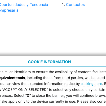
Oportunidades y Tendencia
Contactos
empresarial
COOKIE INFORMATION
 similar identifiers to ensure the availability of content, facilita
quivalent tools
, including those from third parties, will be us
Domenico 4, Tel. 051 6317111, Código fiscal 91398840370 
 you can view the extended information notice by
clicking here
. 
CÓDIGO RECEPTOR DE FACTURAS ELECTRÓNICAS ES EX
ick “ACCEPT ONLY SELECTED” to selectively choose only certain
erences. Select
“X”
to close the banner; you will continue brows
Información según la Ley 124/2017 art. 1 párrafos 125 y 12
ake apply only to the device currently in use. Please also cons