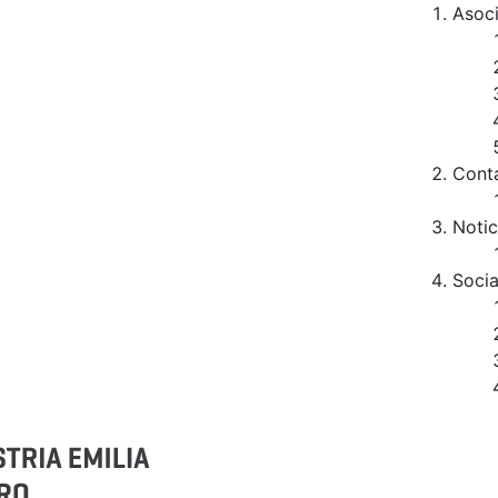
Asoc
Cont
Notic
Socia