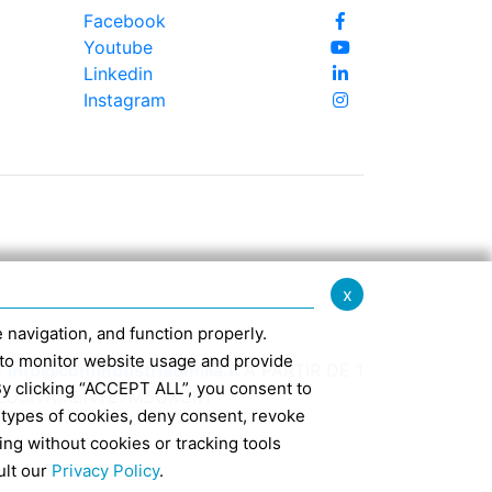
Facebook
Youtube
Linkedin
Instagram
x
te navigation, and function properly.
ed to monitor website usage and provide
-
info@confindustriaemilia.it
A PARTIR DE 1
By clicking “ACCEPT ALL”, you consent to
CLUSIVAMENTE: M5UXCR1
 types of cookies, deny consent, revoke
ing without cookies or tracking tools
7
ult our
Privacy Policy
.