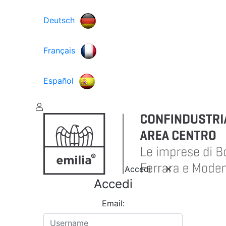
Deutsch
Français
Español
Accedi
Accedi
Email: