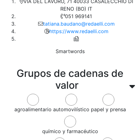
VIA DEL LAVORO, 71 40033 CASALECCHIO DI
RENO (BO) IT
051 969141
tatiana.baudano@redaelli.com
https://www.redaelli.com
Smartwords
Grupos de cadenas de
valor
agroalimentario
automovilístico
papel y prensa
químico y farmacéutico