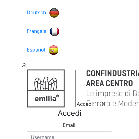
Deutsch
Français
Español
Accedi
Accedi
Email: