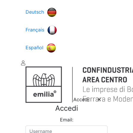
Deutsch
Français
Español
Accedi
Accedi
Email: