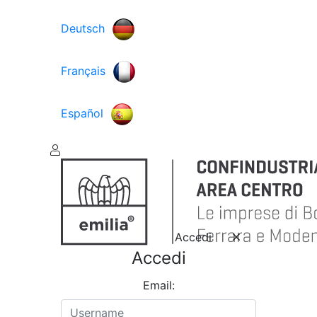
Deutsch
Français
Español
Accedi
Accedi
Email: