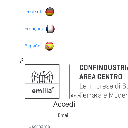
Deutsch
Français
Español
Accedi
Accedi
Email: