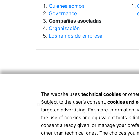
Quiénes somos
Governance
Compañías asociadas
Organización
Los ramos de empresa
The website uses
technical cookies
or other
Subject to the user’s consent,
cookies and e
Domicilio social 40124 Bolonia, Via San 
targeted advertising. For more information,
DE ENERO DE 2019 EL 
the use of cookies and equivalent tools. Cl
consent already given, or manage your pref
other than technical ones. The choices you m