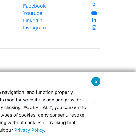
Facebook
Youtube
Linkedin
Instagram
x
te navigation, and function properly.
ed to monitor website usage and provide
-
info@confindustriaemilia.it
A PARTIR DE 1
By clicking “ACCEPT ALL”, you consent to
CLUSIVAMENTE: M5UXCR1
 types of cookies, deny consent, revoke
ing without cookies or tracking tools
7
ult our
Privacy Policy
.