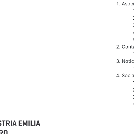
Asoc
Cont
Notic
Socia