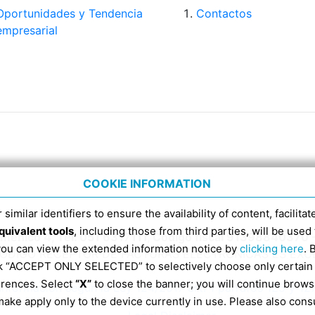
Oportunidades y Tendencia
Contactos
empresarial
COOKIE INFORMATION
 similar identifiers to ensure the availability of content, facilita
quivalent tools
, including those from third parties, will be us
Domenico 4, Tel. 051 6317111, Código fiscal 91398840370 
 you can view the extended information notice by
clicking here
. 
CÓDIGO RECEPTOR DE FACTURAS ELECTRÓNICAS ES EX
ick “ACCEPT ONLY SELECTED” to selectively choose only certain
erences. Select
“X”
to close the banner; you will continue brows
Información según la Ley 124/2017 art. 1 párrafos 125 y 12
ake apply only to the device currently in use. Please also cons