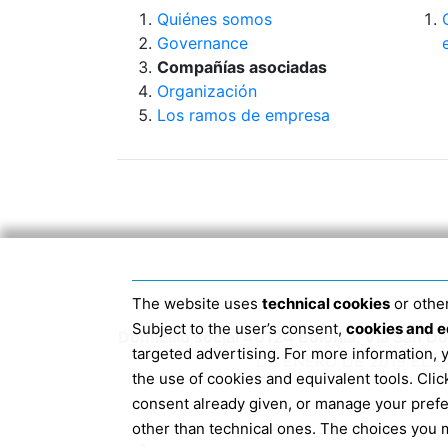
Quiénes somos
Governance
Compañías asociadas
Organización
Los ramos de empresa
The website uses
technical cookies
or other
Subject to the user’s consent,
cookies and e
Domicilio social 40124 Bolonia, Via San 
targeted advertising. For more information,
DE ENERO DE 2019 EL 
the use of cookies and equivalent tools. Cl
consent already given, or manage your pref
other than technical ones. The choices you m