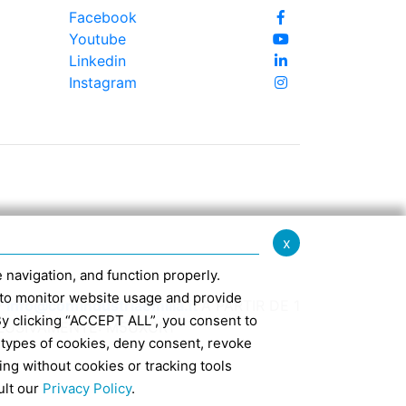
Facebook
Youtube
Linkedin
Instagram
x
te navigation, and function properly.
ed to monitor website usage and provide
-
info@confindustriaemilia.it
A PARTIR DE 1
By clicking “ACCEPT ALL”, you consent to
CLUSIVAMENTE: M5UXCR1
 types of cookies, deny consent, revoke
ing without cookies or tracking tools
7
ult our
Privacy Policy
.