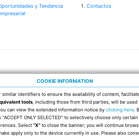
Oportunidades y Tendencia
Contactos
empresarial
COOKIE INFORMATION
 similar identifiers to ensure the availability of content, facilita
quivalent tools
, including those from third parties, will be us
Domenico 4, Tel. 051 6317111, Código fiscal 91398840370 
 you can view the extended information notice by
clicking here
. 
CÓDIGO RECEPTOR DE FACTURAS ELECTRÓNICAS ES EX
ick “ACCEPT ONLY SELECTED” to selectively choose only certain
erences. Select
“X”
to close the banner; you will continue brows
Información según la Ley 124/2017 art. 1 párrafos 125 y 12
ake apply only to the device currently in use. Please also cons