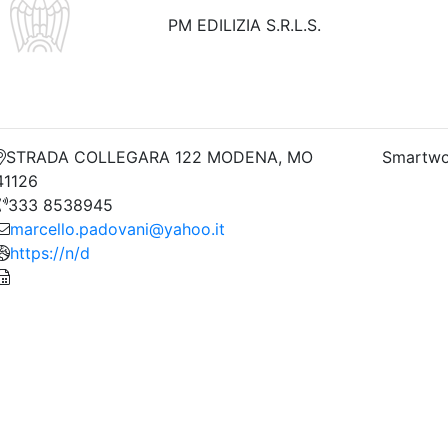
PM EDILIZIA S.R.L.S.
STRADA COLLEGARA 122 MODENA, MO
Smartwo
41126
333 8538945
marcello.padovani@yahoo.it
https://n/d