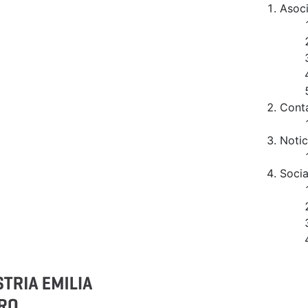
Asoc
Cont
Notic
Socia